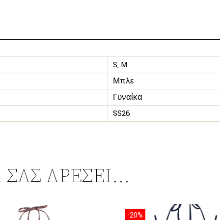
S, M
Μπλε
Γυναίκα
SS26
 ΣΑΣ ΑΡΈΣΕΙ…
-20%