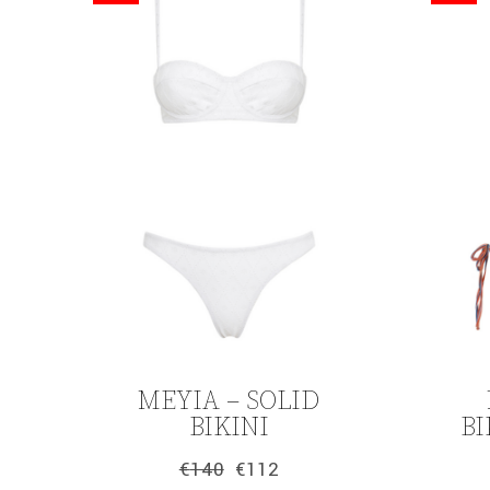
ΜΕΥΙΑ – SOLID
BIKINI
BI
€
140
€
112
Original
Η