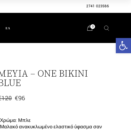
2741 023586
0
ΕΛ
Ανοίξτε 
ΜΕΥΙΑ – ONE BIKINI
BLUE
€
120
€
96
Original
Η
price
τρέχουσα
was:
τιμή
€120.
είναι:
*Χρώμα: Μπλε
€96.
*Μαλακό ανακυκλωμένο ελαστικό ύφασμα σαν