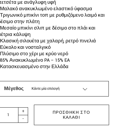
πετσέτα με ανάγλυφη υφή
*Μαλακό ανακυκλωμένο ελαστικό ύφασμα
*Τριγωνικό μπικίνι τοπ με ρυθμιζόμενο λαιμό και
δέσιμο στην πλάτη
*Μεσαίο μπικίνι σλιπ με δέσιμο στο πλάι και
μέτρια κάλυψη
*Κλασική σιλουέτα με χαλαρή, ρετρό πινελιά
*Εύκολο και νοσταλγικό
*Πλύσιμο στο χέρι με κρύο νερό
*85% Ανακυκλωμένο PA – 15% EA
*Κατασκευασμένο στην Ελλάδα
Μέγεθος
Κάντε μία επιλογή
ΜΕΥΙΑ - ONE BIKINI BLUE quantity
+
ΠΡΟΣΘΉΚΗ ΣΤΟ
ΚΑΛΆΘΙ
-