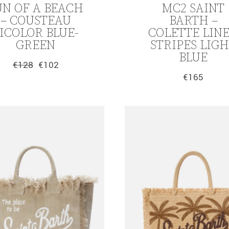
UN OF A BEACH
MC2 SAINT
– COUSTEAU
BARTH –
ICOLOR BLUE-
COLETTE LIN
GREEN
STRIPES LIG
BLUE
€
128
€
102
Original
Η
€
165
price
τρέχουσα
was:
τιμή
€128.
είναι:
€102.