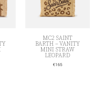
MC2 SAINT
TY
BARTH – VANITY
M
MINI STRAW
LEOPARD
€
165