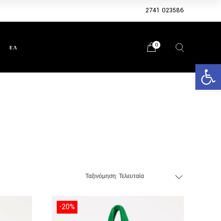
2741 023586
0
ΕΛ
Ανοίξτε 
Ταξινόμηση: Τελευταία
Φύλο
-20%