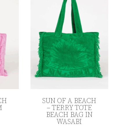
CH
SUN OF A BEACH
M
– TERRY TOTE
BEACH BAG IN
WASABI