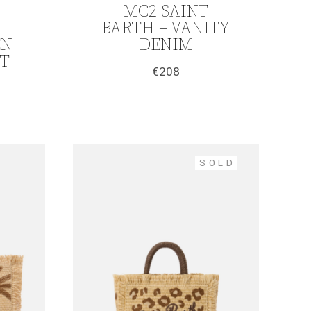
MC2 SAINT
BARTH – VANITY
EN
DENIM
HT
€
208
SOLD