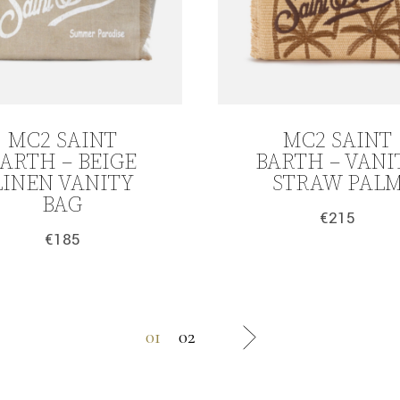
MC2 SAINT
MC2 SAINT
ARTH – BEIGE
BARTH – VANI
LINEN VANITY
STRAW PAL
BAG
€
215
€
185
01
02