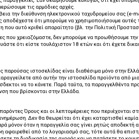
ες παραγγελίες. Εάν θεωρήσουμε ευλόγως ότι έχει υποβλ
μερώσουμε τις αρμόδιες αρχές.
βεια την διεύθυνση ηλεκτρονικού ταχυδρομείου σας (e-mai
ης αποδέχεστε ότι μπορούμε να χρησιμοποιήσουμε αυτές 
 που αυτό κριθεί απαραίτητο (βλ. την Πολιτική Προστασ
ες που χρειαζόμαστε, δεν μπορούμε να προωθήσουμε την
υάστε ότι είστε τουλάχιστον 18 ετών και ότι έχετε δικ
 παρούσας ιστοσελίδας είναι διαθέσιμα μόνο στην Ελλά
παραγγείλετε από αυτήν την ιστοσελίδα προϊόντα από μι
σδεκτοι να το κάνετε. Παρά ταύτα, τα παραγγελθέντα πρ
νση που βρίσκονται στην Ελλάδα.
παρόντες Όρους και οι λεπτομέρειες που περιέχονται σ
νημέρωση. Δεν θα θεωρείται ότι έχει καταρτισθεί καμία
ρά μόνον όταν η παραγγελία σας γίνει ρητώς αποδεκτή α
η αφαιρεθεί από το λογαριασμό σας, τότε αυτά θα επιστ
σετε τη διαδικασία της αγοράς και να πατήσετε το κουμπ