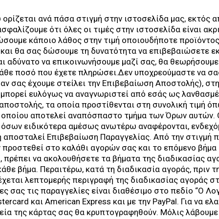
ου ορίζεται ανά πάσα στιγμή στην ιστοσελίδα μας, εκτός
σφαλίζουμε ότι όλες οι τιμές στην ιστοσελίδα είναι ακρ
σουμε κάποιο λάθος στην τιμή οποιουδήποτε προϊόντος 
και θα σας δώσουμε τη δυνατότητα να επιβεβαιώσετε εκ
ναι αδύνατο να επικοινωνήσουμε μαζί σας, θα θεωρήσουμε
κάθε ποσό που έχετε πληρώσει.Δεν υποχρεούμαστε να σα
 αν σας έχουμε στείλει την Επιβεβαίωση Αποστολής), στ
 μπορεί ευλόγως να αναγνωριστεί από εσάς ως λανθασμέν
 αποστολής, τα οποία προστίθενται στη συνολική τιμή 
 οποίου αποτελεί αναπόσπαστο τμήμα των Όρων αυτών. Ο
η όσων ειδικότερα αμέσως ανωτέρω αναφέρονται, ενδεχό
δη αποσταλεί Επιβεβαίωση Παραγγελίας. Από την στιγμή π
ν προστεθεί στο καλάθι αγορών σας και το επόμενο βήμα
τό, πρέπει να ακολουθήσετε τα βήματα της διαδικασίας 
άθε βήμα. Περαιτέρω, κατά τη διαδικασία αγοράς, πριν τ
έχεται λεπτομερής περιγραφή της διαδικασίας αγοράς στ
ες σας τις παραγγελίες είναι διαθέσιμο στο πεδίο “Ο Λο
stercard και American Express και με την PayPal. Για να ε
εία της κάρτας σας θα κρυπτογραφηθούν. Μόλις λάβουμε 