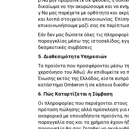
β.Να μην προβαίνετε σε ψευδείς ή δόλι
δικαίωμα να την ακυρώσουμε και να ενη
γ.Να μας παρέχετε με ορθότητα και ακρί
και λοιπά στοιχεία επικοινωνίας. Επίσ
επικοινωνήσουμε μαζί σας σε περίπτωση
Εάν δεν μας δώσετε όλες τις πληροφορί
παραγγελίας μέσω της ιστοσελίδας, εγγ
δεσμευτικές συμβάσεις.
5. Διαθεσιμότητα Υπηρεσιών
Τα προϊόντα που προσφέρονται μέσω της
χερσόνησο του Άθω). Αν επιθυμείτε να 
Ένωσης εκτός της Ελλάδας, είστε ευπρό
κατάστημα Omberon ή σε κάποια διεύθυ
6. Πώς Καταρτίζεται η Σύμβαση
Οι πληροφορίες που περιέχονται στους 
πρόταση πώλησης αλλά πρόσκληση για ε
αναφορικά με οποιαδήποτε προϊόντα, πα
παραγγελία σας και τα χρήματα έχουν ήδ
παραγγελία θα σας ζητηθεί να ακολουθή