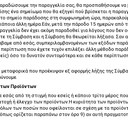
παραδώσουμε την παραγγελία σας, θα προσπαθήσουμε να 
σης ένα σημείωμα που θα εξηγεί πού βρίσκεται η παραγγε
στο σημείο παράδοσης στη συμφωνημένη ώρα, παρακαλούμ
άποια άλλη ημέρα.Εάν, μετά την πάροδο 15 ημερών από τη
ραγγελία δεν έχει ακόμη παραδοθεί για λόγους που δεν ο
ε τη Σύμβαση και η Σύμβαση θα θεωρείται λήξασα. Σαν 
άβαμε από εσάς, συμπεριλαμβανομένων των εξόδων παρά
περίπτωση που έχετε τυχόν επιλέξει άλλη μέθοδο παράδ
είς) όσο το δυνατόν συντομότερα και σε κάθε περίπτωση
μεταφορικά που προέκυψαν εξ αφορμής λήξης της Σύμβα
ρύνουμε.
α των Προϊόντων
ε εσάς από τη στιγμή που εσείς ή κάποιο τρίτο μέρος που
ατοχή ή έλεγχο των προϊόντων.Η κυριότητα των προϊόντων
 όλων των ποσών που οφείλονται σε σχέση με τα προϊό
(όπως ορίζεται παραπάνω στον όρο 9) αν αυτή πραγματο