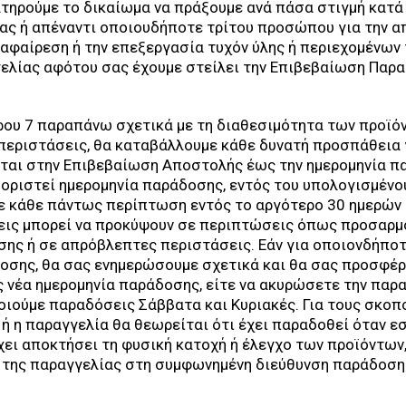
τηρούμε το δικαίωμα να πράξουμε ανά πάσα στιγμή κατά 
σας ή απέναντι οποιουδήποτε τρίτου προσώπου για την 
 αφαίρεση ή την επεξεργασία τυχόν ύλης ή περιεχομένων 
ελίας αφότου σας έχουμε στείλει την Επιβεβαίωση Παρα
ου 7 παραπάνω σχετικά με τη διαθεσιμότητα των προϊόν
 περιστάσεις, θα καταβάλλουμε κάθε δυνατή προσπάθεια
νται στην Επιβεβαίωση Αποστολής έως την ημερομηνία π
 οριστεί ημερομηνία παράδοσης, εντός του υπολογισμένο
σε κάθε πάντως περίπτωση εντός το αργότερο 30 ημερών
εις μπορεί να προκύψουν σε περιπτώσεις όπως προσαρμ
σης ή σε απρόβλεπτες περιστάσεις. Εάν για οποιονδήπο
οσης, θα σας ενημερώσουμε σχετικά και θα σας προσφέρο
ς νέα ημερομηνία παράδοσης, είτε να ακυρώσετε την παρ
οιούμε παραδόσεις Σάββατα και Κυριακές. Για τους σκοπ
ή η παραγγελία θα θεωρείται ότι έχει παραδοθεί όταν εσ
έχει αποκτήσει τη φυσική κατοχή ή έλεγχο των προϊόντων
 της παραγγελίας στη συμφωνημένη διεύθυνση παράδοση