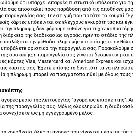
ιωθούμε ότι υπάρχει επαρκές πιστωτικό υπόλοιπο για τ
ία σας αποσταλεί προς παράδοση από τις αποθήκες μας. 
ς παραγγελίας σας. Την στιγμή που πατάτε το κουμπί “Έ
ικές κάρτες υπόκεινται σε ελέγχους εγκυρότητας και έγκ
ει την πληρωμή, δεν φέρουμε ευθύνη για τυχόν καθυστέρ
η διάρκεια της διαδικασίας αγοράς, πριν το στάδιο της 
να επιλέξετε την μέθοδο πληρωμής και επίσης το αν θέλε
ού υποβάλετε οριστικά την παραγγελία σας. Παρακαλούμε
της συσκευής, η παραγγελία σας γίνεται δεσμευτική και
κές κάρτες Visa, Mastercard και American Express και ι
 της κάρτας σας. Έχετε επίσης τη δυνατότητα να πληρώσε
ία η πληρωμή μπορεί να πραγματοποιηθεί με όλους τους 
πισκέπτης
ς αγορές μέσω της λειτουργίας “αγορά ως επισκέπτης”. Α
ία της παραγγελίας σας. Μόλις ολοκληρωθεί η διαδικασία
α συνεχίσετε ως μη εγγεγραμμένο μέλος.
 τη νομοθεσία, όλες οι αγορές που γίνονται μέσω αυτής 