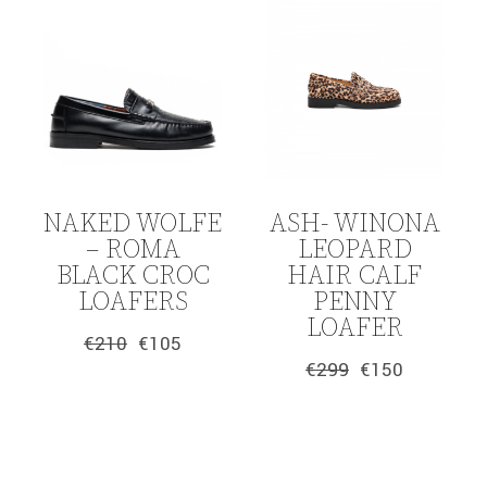
NAKED WOLFE
ASH- WINONA
– ROMA
LEOPARD
BLACK CROC
HAIR CALF
LOAFERS
PENNY
LOAFER
€
210
€
105
Original
Η
€
299
€
150
price
τρέχουσα
Original
Η
was:
τιμή
price
τρέχουσα
€210.
είναι:
was:
τιμή
€105.
€299.
είναι:
€150.