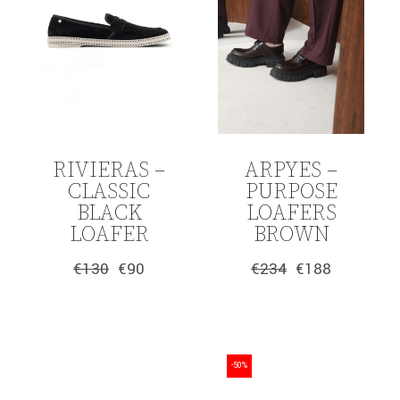
RIVIERAS –
ARPYES –
CLASSIC
PURPOSE
BLACK
LOAFERS
LOAFER
BROWN
€
130
€
90
€
234
€
188
Original
Η
Original
Η
price
τρέχουσα
price
τρέχουσα
was:
τιμή
was:
τιμή
€130.
είναι:
€234.
είναι:
€90.
€188.
-50%