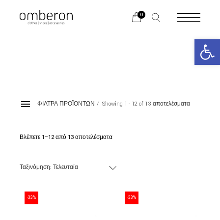
Skip
to
0
the
content
Ανοίξτε 
ΦΙΛΤΡΑ ΠΡΟΪΟΝΤΩΝ
Showing 1 - 12 of 13 αποτελέσματα
LOAFERS | OXFORD
Βλέπετε 1–12 από 13 αποτελέσματα
Sorted
by
latest
ΚΑΤΗΓΟΡΙΕΣ
Ταξινόμηση: Τελευταία
BRANDS
-33%
-33%
Χρώμα