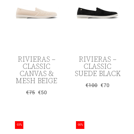
RIVIERAS –
RIVIERAS –
CLASSIC
CLASSIC
CANVAS &
SUEDE BLACK
MESH BEIGE
€
100
€
70
Original
Η
€
75
€
50
price
τρέχουσα
Original
Η
was:
τιμή
price
τρέχουσα
€100.
είναι:
was:
τιμή
€70.
€75.
είναι:
€50.
-33%
-30%