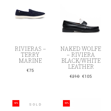
RIVIERAS –
NAKED WOLFE
TERRY
– RIVIERA
MARINE
BLACK/WHITE
LEATHER
€
75
€
210
€
105
Original
Η
price
τρέχουσα
was:
τιμή
€210.
είναι:
€105.
-50%
-50%
SOLD