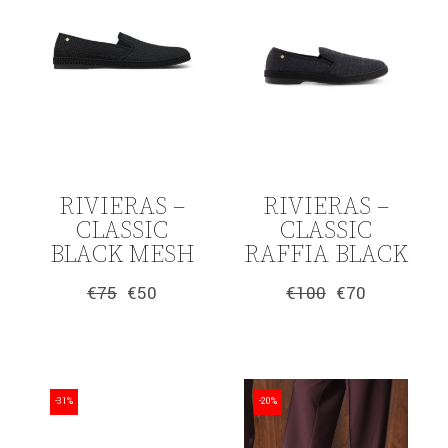
RIVIERAS –
RIVIERAS –
CLASSIC
CLASSIC
BLACK MESH
RAFFIA BLACK
€
75
€
50
€
100
€
70
Original
Η
Original
Η
price
τρέχουσα
price
τρέχουσα
was:
τιμή
was:
τιμή
€75.
είναι:
€100.
είναι:
€50.
€70.
-31%
-20%