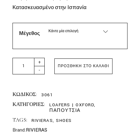
Κατασκευασμένο στην Ισπανία
Κάντε μία επιλογή
Μέγεθος
RIVIERAS - CLASSIC SUEDE BLACK quantity
+
ΠΡΟΣΘΉΚΗ ΣΤΟ ΚΑΛΆΘΙ
-
ΚΩΔΙΚΟΣ:
3061
ΚΑΤΗΓΟΡΙΕΣ:
LOAFERS | OXFORD
,
ΠΑΠΟΥΤΣΙΑ
TAGS:
RIVIERAS
,
SHOES
Brand:
RIVIERAS