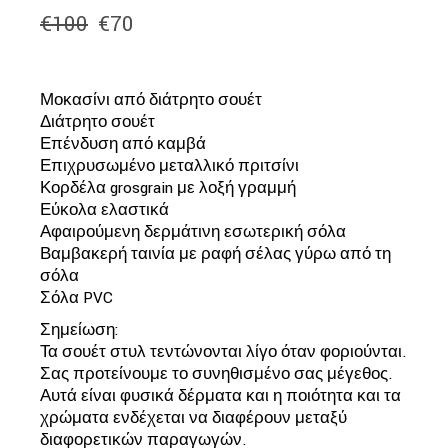
€
100
€
70
Original
Η
price
τρέχουσα
was:
τιμή
€100.
είναι:
Μοκασίνι από διάτρητο σουέτ
€70.
Διάτρητο σουέτ
Επένδυση από καμβά
Επιχρυσωμένο μεταλλικό πριτσίνι
Κορδέλα grosgrain με λοξή γραμμή
Εύκολα ελαστικά
Αφαιρούμενη δερμάτινη εσωτερική σόλα
Βαμβακερή ταινία με ραφή σέλας γύρω από τη
σόλα
Σόλα PVC
Σημείωση:
Τα σουέτ στυλ τεντώνονται λίγο όταν φοριούνται.
Σας προτείνουμε το συνηθισμένο σας μέγεθος.
Αυτά είναι φυσικά δέρματα και η ποιότητα και τα
χρώματα ενδέχεται να διαφέρουν μεταξύ
διαφορετικών παραγωγών.