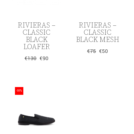
RIVIERAS –
RIVIERAS –
CLASSIC
CLASSIC
BLACK
BLACK MESH
LOAFER
€
75
€
50
Original
Η
€
130
€
90
price
τρέχουσα
Original
Η
was:
τιμή
price
τρέχουσα
€75.
είναι:
was:
τιμή
€50.
€130.
είναι:
€90.
-30%