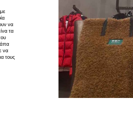
υμε
ία
ουν να
ίνα τα
που
λάπα
ε να
ια τους