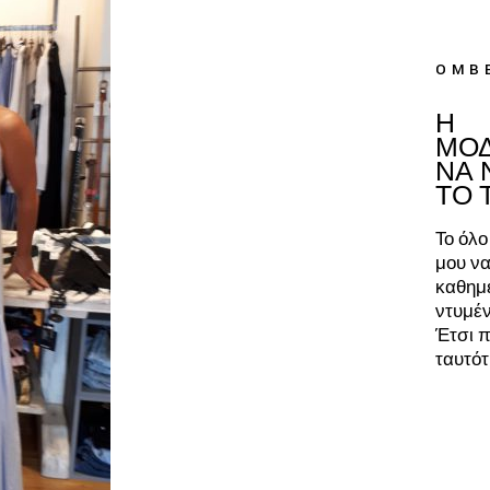
OMB
Η
ΜΟΔ
ΝΑ 
ΤΟ 
Το όλο
μου ν
καθημ
ντυμέν
Έτσι π
ταυτότ