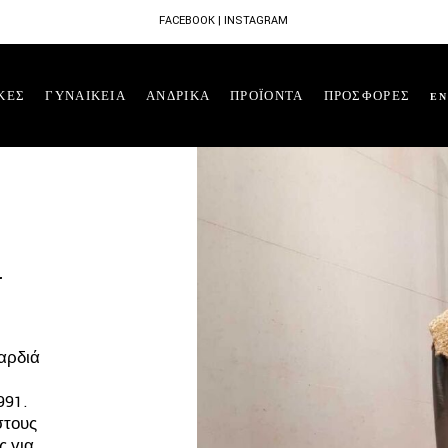
FACEBOOK
|
INSTAGRAM
ΚΕΣ
ΓΥΝΑΙΚΕΙΑ
ΑΝΔΡΙΚΑ
ΠΡΟΪΟΝΤΑ
ΠΡΟΣΦΟΡΕΣ
EN
N
καρδιά
991.
στους
ς για