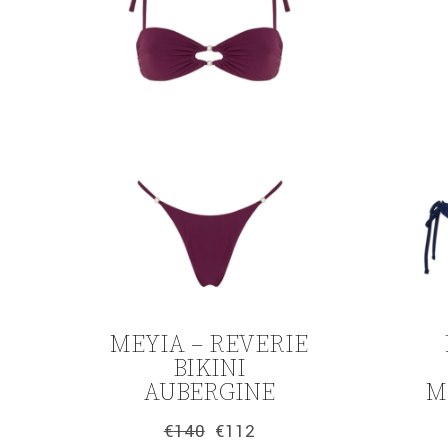
ΜΕΥΙΑ – REVERIE
BIKINI
AUBERGINE
M
€
140
€
112
Original
Η