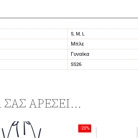
S, M, L
Μπλε
Γυναίκα
SS26
 ΣΑΣ ΑΡΈΣΕΙ…
-20%