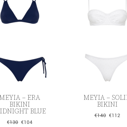
ΜΕΥΙΑ – ERA
ΜΕΥΙΑ – SOL
BIKINI
BIKINI
IDNIGHT BLUE
€
140
€
112
Original
Η
€
130
€
104
price
τρέχουσα
Original
Η