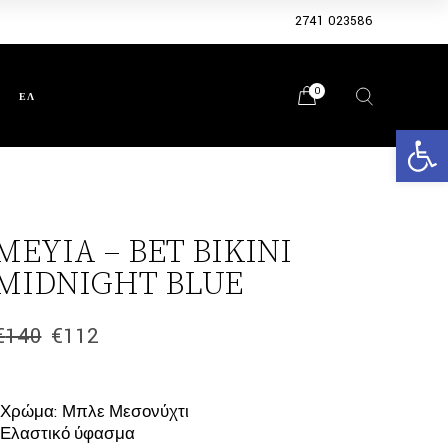
2741 023586
0
ΕΛ
Ανοίξτε 
ΜΕΥΙΑ – BET BIKINI
MIDNIGHT BLUE
€
140
€
112
Original
Η
price
τρέχουσα
was:
τιμή
€140.
είναι:
*Χρώμα: Μπλε Μεσονύχτι
€112.
*Ελαστικό ύφασμα