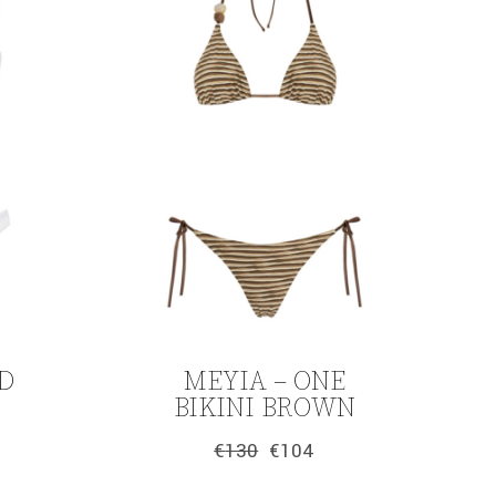
ID
ΜΕΥΙΑ – ONE
BIKINI BROWN
€
130
€
104
Original
Η
price
τρέχουσα