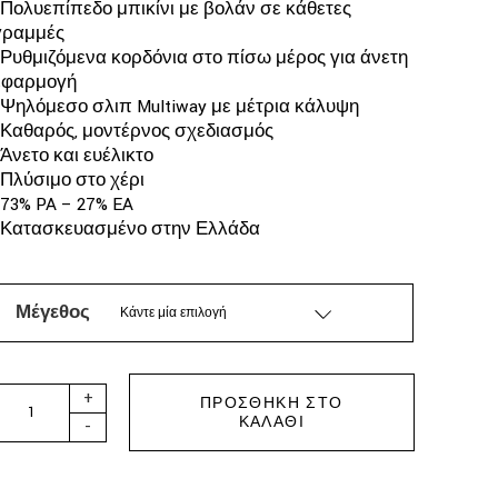
*Πολυεπίπεδο μπικίνι με βολάν σε κάθετες
γραμμές
*Ρυθμιζόμενα κορδόνια στο πίσω μέρος για άνετη
εφαρμογή
*Ψηλόμεσο σλιπ Multiway με μέτρια κάλυψη
*Καθαρός, μοντέρνος σχεδιασμός
*Άνετο και ευέλικτο
*Πλύσιμο στο χέρι
*73% PA – 27% EA
*Κατασκευασμένο στην Ελλάδα
Μέγεθος
Κάντε μία επιλογή
ΜΕΥΙΑ - BET BIKINI MIDNIGHT BLUE quantity
+
ΠΡΟΣΘΉΚΗ ΣΤΟ
ΚΑΛΆΘΙ
-