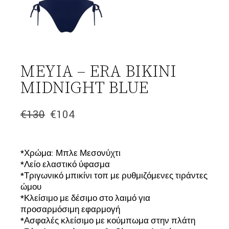
ΜΕΥΙΑ – ERA BIKINI
MIDNIGHT BLUE
€
130
€
104
Original
Η
price
τρέχουσα
was:
τιμή
€130.
είναι:
*Χρώμα: Μπλε Μεσονύχτι
€104.
*Λείο ελαστικό ύφασμα
*Τριγωνικό μπικίνι τοπ με ρυθμιζόμενες τιράντες
ώμου
*Κλείσιμο με δέσιμο στο λαιμό για
προσαρμόσιμη εφαρμογή
*Ασφαλές κλείσιμο με κούμπωμα στην πλάτη