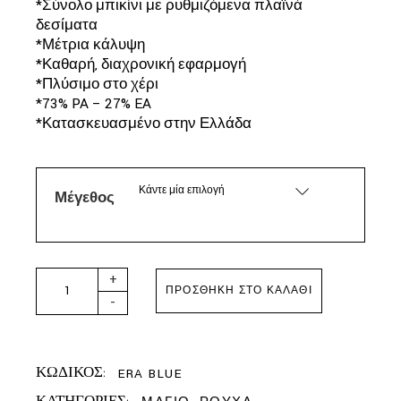
*Σύνολο μπικίνι με ρυθμιζόμενα πλαϊνά
δεσίματα
*Μέτρια κάλυψη
*Καθαρή, διαχρονική εφαρμογή
*Πλύσιμο στο χέρι
*73% PA – 27% EA
*Κατασκευασμένο στην Ελλάδα
Κάντε μία επιλογή
Μέγεθος
ΜΕΥΙΑ - ERA BIKINI MIDNIGHT BLUE quantity
+
ΠΡΟΣΘΉΚΗ ΣΤΟ ΚΑΛΆΘΙ
-
ΚΩΔΙΚΟΣ:
ERA BLUE
ΚΑΤΗΓΟΡΙΕΣ: