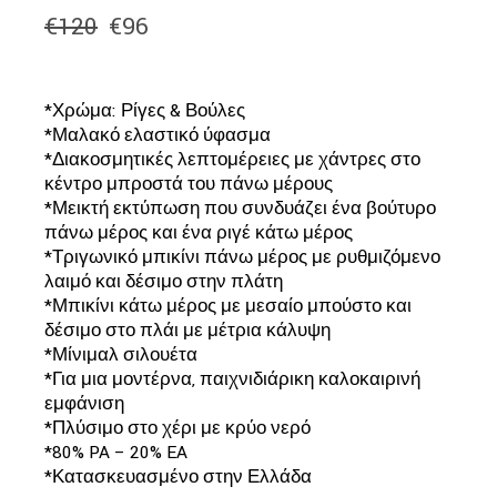
€
120
€
96
Original
Η
price
τρέχουσα
was:
τιμή
€120.
είναι:
*Χρώμα: Ρίγες & Βούλες
€96.
*Μαλακό ελαστικό ύφασμα
*Διακοσμητικές λεπτομέρειες με χάντρες στο
κέντρο μπροστά του πάνω μέρους
*Μεικτή εκτύπωση που συνδυάζει ένα βούτυρο
πάνω μέρος και ένα ριγέ κάτω μέρος
*Τριγωνικό μπικίνι πάνω μέρος με ρυθμιζόμενο
λαιμό και δέσιμο στην πλάτη
*Μπικίνι κάτω μέρος με μεσαίο μπούστο και
δέσιμο στο πλάι με μέτρια κάλυψη
*Μίνιμαλ σιλουέτα
*Για μια μοντέρνα, παιχνιδιάρικη καλοκαιρινή
εμφάνιση
*Πλύσιμο στο χέρι με κρύο νερό
*80% PA – 20% EA
*Κατασκευασμένο στην Ελλάδα