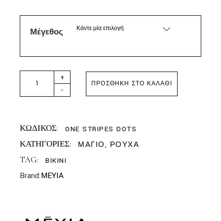
Κάντε μία επιλογή
Μέγεθος
ΜΕΥΙΑ - ONE BIKINI STRIPES & DOTS quantity
+
ΠΡΟΣΘΉΚΗ ΣΤΟ ΚΑΛΆΘΙ
-
ΚΩΔΙΚΟΣ:
ONE STRIPES DOTS
ΚΑΤΗΓΟΡΙΕΣ:
ΜΑΓΙΟ
,
ΡΟΥΧΑ
TAG:
BIKINI
Brand:
MEYIA