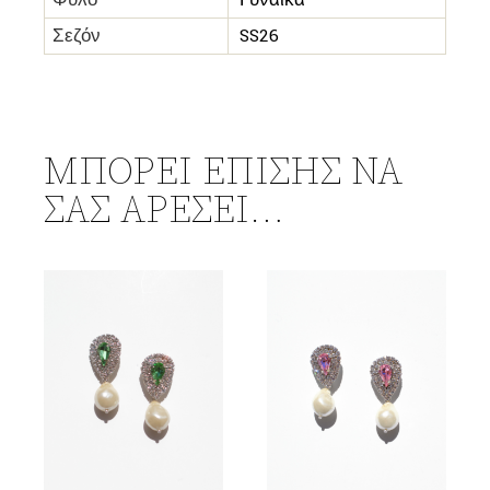
Φύλο
Γυναίκα
Σεζόν
SS26
ΜΠΟΡΕΊ ΕΠΊΣΗΣ ΝΑ
ΣΑΣ ΑΡΈΣΕΙ…