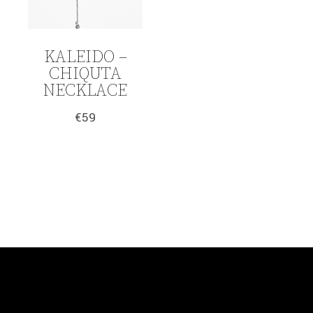
KALEIDO –
CHIQUTA
NECKLACE
€
59