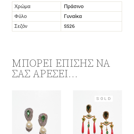
Χρώμα
Πράσινο
Φύλο
Γυναίκα
Σεζόν
SS26
ΜΠΟΡΕΊ ΕΠΊΣΗΣ ΝΑ
ΣΑΣ ΑΡΈΣΕΙ…
SOLD