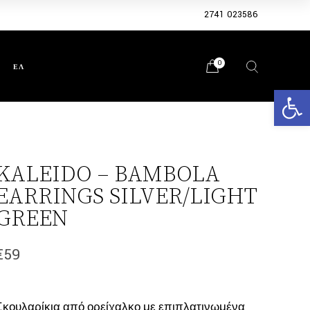
2741 023586
0
ΕΛ
Ανοίξτε 
KALEIDO – BAMBOLA
EARRINGS SILVER/LIGHT
GREEN
€
59
Σκουλαρίκια από ορείχαλκο με επιπλατινωμένα