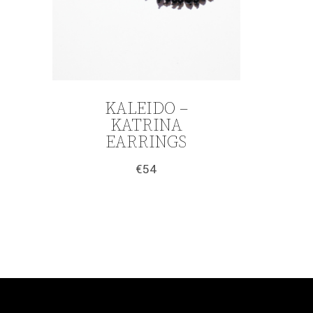
KALEIDO –
KATRINA
EARRINGS
€
54