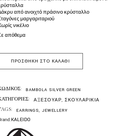
κρύσταλλα
Δάκρυ από ανοιχτό πράσινο κρύσταλλο
Σταγόνες μαργαριταριού
Χωρίς νικέλιο
Σε απόθεμα
ΠΡΟΣΘΉΚΗ ΣΤΟ ΚΑΛΆΘΙ
ΚΩΔΙΚΟΣ:
BAMBOLA SILVER GREEN
ΚΑΤΗΓΟΡΙΕΣ:
ΑΞΕΣΟΥΑΡ
,
ΣΚΟΥΛΑΡΙΚΙΑ
TAGS:
EARRINGS
,
JEWELLERY
Brand:
KALEIDO