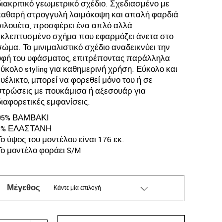
διακριτικό γεωμετρικό σχέδιο. Σχεδιασμένο με
καθαρή στρογγυλή λαιμόκοψη και απαλή φαρδιά
σιλουέτα, προσφέρει ένα απλό αλλά
εκλεπτυσμένο σχήμα που εφαρμόζει άνετα στο
σώμα. Το μινιμαλιστικό σχέδιο αναδεικνύει την
υφή του υφάσματος, επιτρέποντας παράλληλα
εύκολο styling για καθημερινή χρήση. Εύκολο και
ευέλικτο, μπορεί να φορεθεί μόνο του ή σε
στρώσεις με πουκάμισα ή αξεσουάρ για
διαφορετικές εμφανίσεις.
95% ΒΑΜΒΑΚΙ
5% ΕΛΑΣΤΑΝΗ
Το ύψος του μοντέλου είναι 176 εκ.
Το μοντέλο φοράει S/M
Μέγεθος
Κάντε μία επιλογή