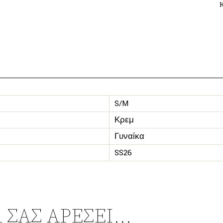
S/M
Κρεμ
Γυναίκα
SS26
 ΣΑΣ ΑΡΈΣΕΙ…