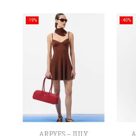
-19%
-40%
ARPYES – JULY
A