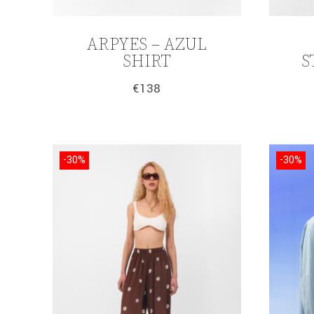
ARPYES – AZUL
SHIRT
S
€
138
-30%
-30%