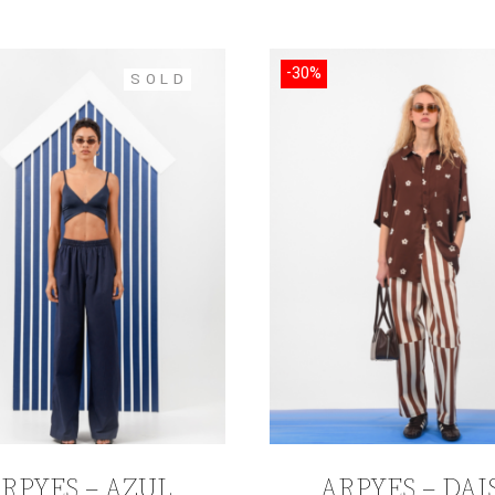
-30%
SOLD
RPYES – AZUL
ARPYES – DAI