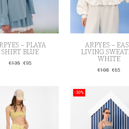
RPYES – PLAYA
ARPYES – EA
SHIRT BLUE
LIVING SWEAT
WHITE
€
135
€
95
Original
Η
€
108
€
65
price
τρέχουσα
Original
Η
was:
τιμή
price
τρέχουσα
€135.
είναι:
was:
τιμή
€95.
€108.
είναι:
-30%
€65.