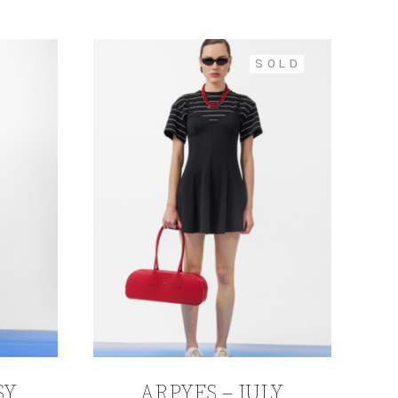
SOLD
SY
ARPYES – JULY