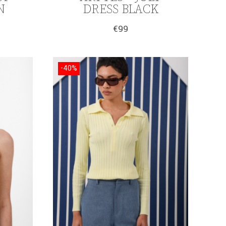
N
DRESS BLACK
€
99
-40%