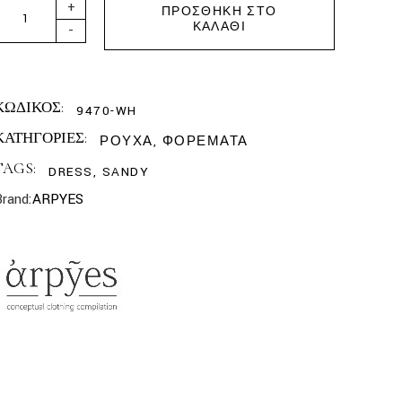
ARPYES - SANDY DRESS VANILLA quantity
+
ΠΡΟΣΘΉΚΗ ΣΤΟ
ΚΑΛΆΘΙ
-
ΚΩΔΙΚΟΣ:
9470-WH
ΚΑΤΗΓΟΡΙΕΣ:
ΡΟΥΧΑ
,
ΦΟΡΕΜΑΤΑ
TAGS:
DRESS
,
SANDY
Brand:
ARPYES