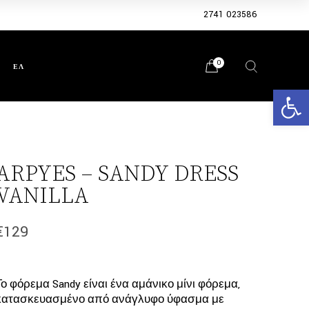
2741 023586
0
ΕΛ
Ανοίξτε 
ARPYES – SANDY DRESS
VANILLA
€
129
Το φόρεμα Sandy είναι ένα αμάνικο μίνι φόρεμα,
κατασκευασμένο από ανάγλυφο ύφασμα με