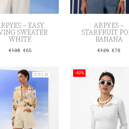
RPYES – EASY
ARPYES –
IVING SWEATER
STARFRUIT PO
WHITE
BANANA
€
108
€
65
€
129
€
78
Original
Η
Original
Η
price
τρέχουσα
price
τρέχουσα
was:
τιμή
was:
τιμή
€108.
είναι:
€129.
είναι:
-40%
€65.
€78.
SOLD