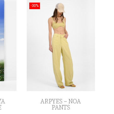
-30%
YA
ARPYES – NOA
E
PANTS