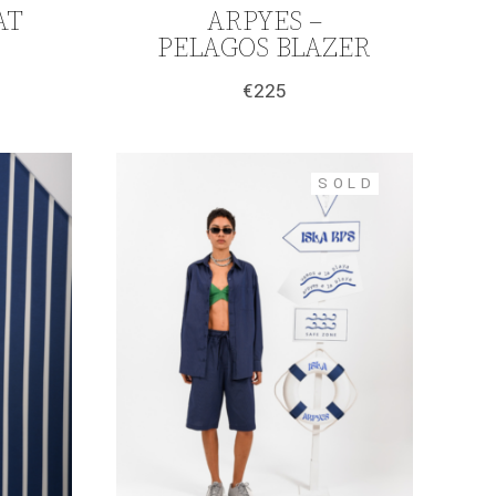
AT
ARPYES –
PELAGOS BLAZER
€
225
SOLD