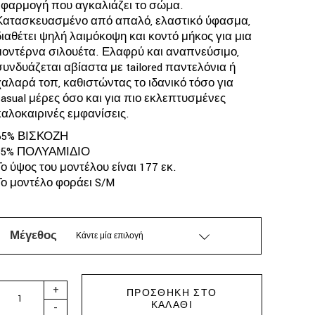
εφαρμογή που αγκαλιάζει το σώμα.
Κατασκευασμένο από απαλό, ελαστικό ύφασμα,
διαθέτει ψηλή λαιμόκοψη και κοντό μήκος για μια
μοντέρνα σιλουέτα. Ελαφρύ και αναπνεύσιμο,
συνδυάζεται αβίαστα με tailored παντελόνια ή
χαλαρά τοπ, καθιστώντας το ιδανικό τόσο για
casual μέρες όσο και για πιο εκλεπτυσμένες
καλοκαιρινές εμφανίσεις.
65% ΒΙΣΚΟΖΗ
35% ΠΟΛΥΑΜΙΔΙΟ
Το ύψος του μοντέλου είναι 177 εκ.
Το μοντέλο φοράει S/M
Μέγεθος
Κάντε μία επιλογή
ARPYES - STARFRUIT TOP DARK BLUE quantity
+
ΠΡΟΣΘΉΚΗ ΣΤΟ
ΚΑΛΆΘΙ
-