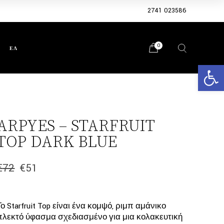
2741 023586
0
ΕΛ
Ανοίξτε 
ARPYES – STARFRUIT
TOP DARK BLUE
€
72
€
51
Original
Η
price
τρέχουσα
was:
τιμή
€72.
είναι:
Το Starfruit Top είναι ένα κομψό, ριμπ αμάνικο
€51.
πλεκτό ύφασμα σχεδιασμένο για μια κολακευτική