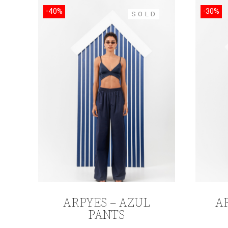
-40%
-30%
SOLD
ARPYES – AZUL
A
PANTS