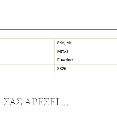
S/M, M/L
Μπλε
Γυναίκα
SS26
 ΣΑΣ ΑΡΈΣΕΙ…