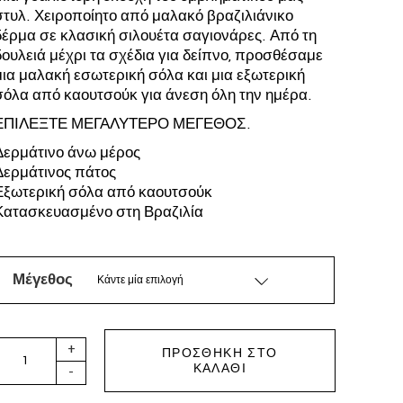
στυλ. Χειροποίητο από μαλακό βραζιλιάνικο
δέρμα σε κλασική σιλουέτα σαγιονάρες. Από τη
δουλειά μέχρι τα σχέδια για δείπνο, προσθέσαμε
μια μαλακή εσωτερική σόλα και μια εξωτερική
σόλα από καουτσούκ για άνεση όλη την ημέρα.
ΕΠΙΛΕΞΤΕ ΜΕΓΑΛΥΤΕΡΟ ΜΕΓΕΘΟΣ.
Δερμάτινο άνω μέρος
Δερμάτινος πάτος
Εξωτερική σόλα από καουτσούκ
Κατασκευασμένο στη Βραζιλία
Μέγεθος
Κάντε μία επιλογή
TKEES - LILY GLOSSES BLACK quantity
+
ΠΡΟΣΘΉΚΗ ΣΤΟ
ΚΑΛΆΘΙ
-