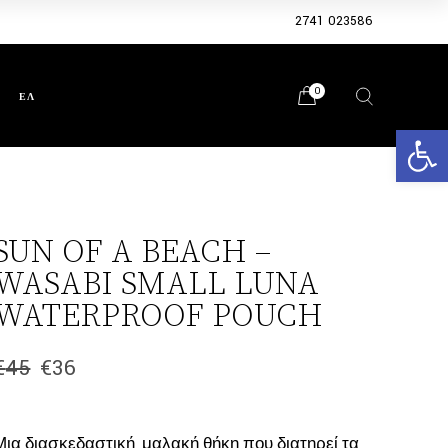
2741 023586
0
ΕΛ
Ανοίξτε 
SUN OF A BEACH –
WASABI SMALL LUNA
WATERPROOF POUCH
€
45
€
36
Original
Η
price
τρέχουσα
was:
τιμή
€45.
είναι:
Μια διασκεδαστική, μαλακή θήκη που διατηρεί τα