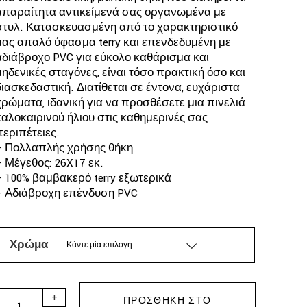
€36.
απαραίτητα αντικείμενά σας οργανωμένα με
στυλ. Κατασκευασμένη από το χαρακτηριστικό
μας απαλό ύφασμα terry και επενδεδυμένη με
αδιάβροχο PVC για εύκολο καθάρισμα και
μηδενικές σταγόνες, είναι τόσο πρακτική όσο και
διασκεδαστική. Διατίθεται σε έντονα, ευχάριστα
χρώματα, ιδανική για να προσθέσετε μια πινελιά
καλοκαιρινού ήλιου στις καθημερινές σας
περιπέτειες.
– Πολλαπλής χρήσης θήκη
– Μέγεθος: 26X17 εκ.
– 100% βαμβακερό terry εξωτερικά
– Αδιάβροχη επένδυση PVC
Χρώμα
Κάντε μία επιλογή
SUN OF A BEACH - WASABI SMALL LUNA WATERPROOF POUCH q
+
ΠΡΟΣΘΉΚΗ ΣΤΟ