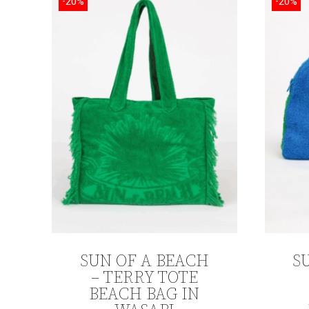
-20%
-20%
SUN OF A BEACH
S
– TERRY TOTE
BEACH BAG IN