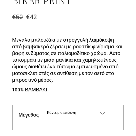
BIKER PRINT
€
60
€
42
Original
Η
price
τρέχουσα
was:
τιμή
€60.
είναι:
Μεγάλο μπλουζάκι με στρογγυλή λαιμόκοψη
€42.
από βαμβακερό ζέρσεϊ με ρουστίκ φινίρισμα και
βαφή ενδύματος σε παλιομοδίτικο χρώμα. Αυτό
το κομμάτι με μισά μανίκια και χαμηλωμένους
ώμους διαθέτει ένα τύπωμα εμπνευσμένο από
μοτοσικλετιστές σε αντίθεση με τον αετό στο
μπροστινό μέρος.
100% ΒΑΜΒΑΚΙ
Κάντε μία επιλογή
Μέγεθος