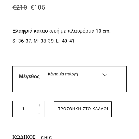
€
210
€
105
Original
Η
price
τρέχουσα
was:
τιμή
€210.
είναι:
Ελαφριά κατασκευή με πλατφόρμα 10 cm.
€105.
S- 36-37, M- 38-39, L- 40-41
Κάντε μία επιλογή
Μέγεθος
NAKED WOLFE- CHIC BLACK SLIDES quantity
+
ΠΡΟΣΘΉΚΗ ΣΤΟ ΚΑΛΆΘΙ
-
ΚΩΔΙΚΟΣ:
CHIC