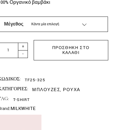
100% Οργανικό βαμβάκι
Μέγεθος
Κάντε μία επιλογή
MILKWHITE - T-SHIRT I HATE EVERYONE quantity
+
ΠΡΟΣΘΉΚΗ ΣΤΟ
ΚΑΛΆΘΙ
-
ΚΩΔΙΚΟΣ:
TF25-325
ΚΑΤΗΓΟΡΙΕΣ:
ΜΠΛΟΥΖΕΣ
,
ΡΟΥΧΑ
TAG:
T-SHIRT
Brand:
MILKWHITE