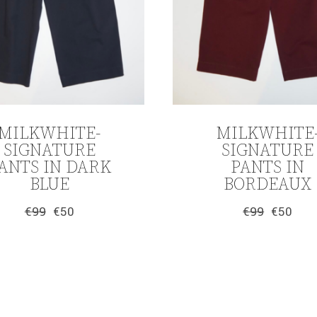
MILKWHITE-
MILKWHITE
SIGNATURE
SIGNATURE
ANTS IN DARK
PANTS IN
BLUE
BORDEAUX
€
99
€
50
€
99
€
50
Original
Η
Original
Η
price
τρέχουσα
price
τρέχουσα
was:
τιμή
was:
τιμή
€99.
είναι:
€99.
είναι:
€50.
€50.