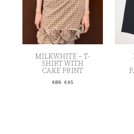
MILKWHITE – T-
SHIRT WITH
CAKE PRINT
P
€
89
€
45
Original
Η
price
τρέχουσα
was:
τιμή
€89.
είναι:
€45.