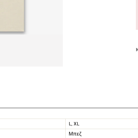
L, XL
Μπεζ