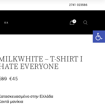
2741 023586
0
ΕΛ
Ανοίξτε 
MILKWHITE – T-SHIRT I
HATE EVERYONE
€
89
€
45
Original
Η
price
τρέχουσα
was:
τιμή
€89.
είναι:
Κατασκευασμένο στην Ελλάδα
€45.
Κοντά μανίκια