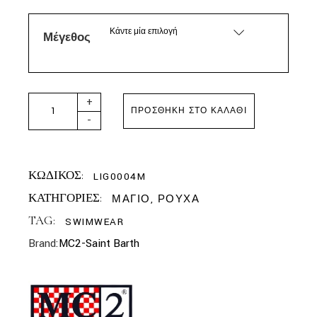
Κάντε μία επιλογή
Μέγεθος
MC2 SAINT BARTH- PANTONE MILITARY SWIM SHORTS qu
+
ΠΡΟΣΘΉΚΗ ΣΤΟ ΚΑΛΆΘΙ
-
ΚΩΔΙΚΟΣ:
LIG0004M
ΚΑΤΗΓΟΡΙΕΣ:
ΜΑΓΙΟ
,
ΡΟΥΧΑ
TAG:
SWIMWEAR
Brand:
MC2-Saint Barth