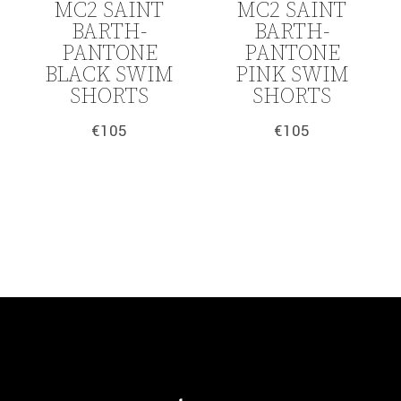
MC2 SAINT
MC2 SAINT
BARTH-
BARTH-
PANTONE
PANTONE
BLACK SWIM
PINK SWIM
SHORTS
SHORTS
€
105
€
105