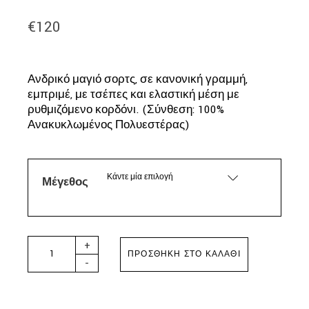
€
120
Ανδρικό μαγιό σορτς, σε κανονική γραμμή,
εμπριμέ, με τσέπες και ελαστική μέση με
ρυθμιζόμενο κορδόνι. (Σύνθεση: 100%
Ανακυκλωμένος Πολυεστέρας)
Κάντε μία επιλογή
Μέγεθος
MC2 SAINT BARTH - LIGHTING MICRO FANTASY SWIMSH
+
ΠΡΟΣΘΉΚΗ ΣΤΟ ΚΑΛΆΘΙ
-