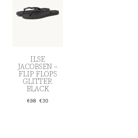
ILSE
JACOBSEN –
FLIP FLOPS
GLITTER
BLACK
€
38
€
30
Original
Η
price
τρέχουσα
was:
τιμή
€38.
είναι:
€30.