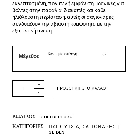
εκλεπτυσμένη, πολυτελή εμφάνιση. Ιδανικές για
βόλτες στην παραλία, διακοπές και κάθε
ηλιόλουστη περίσταση, αυτές οι σαγιονάρες
συνδυάζουν την αβίαστη κομψότητα με την
εξαιρετική άνεση.
Κάντε μία επιλογή
Μέγεθος
ILSE JACOBSEN - FLIP FLOPS WITH RHINESTONES ATMO
+
ΠΡΟΣΘΉΚΗ ΣΤΟ ΚΑΛΆΘΙ
-
ΚΩΔΙΚΟΣ:
CHEERFUL03G
ΚΑΤΗΓΟΡΙΕΣ:
ΠΑΠΟΥΤΣΙΑ
,
ΣΑΓΙΟΝΑΡΕΣ |
SLIDES