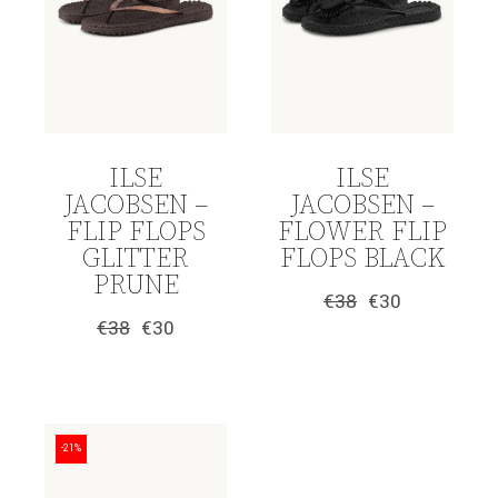
ILSE
ILSE
JACOBSEN –
JACOBSEN –
FLIP FLOPS
FLOWER FLIP
GLITTER
FLOPS BLACK
PRUNE
€
38
€
30
Original
Η
€
38
€
30
price
τρέχουσα
Original
Η
was:
τιμή
price
τρέχουσα
€38.
είναι:
was:
τιμή
€30.
€38.
είναι:
€30.
-21%