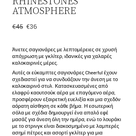
RHINESTONES
ATMOSPHERE
€
45
€
36
Original
Η
price
τρέχουσα
was:
τιμή
€45.
είναι:
Άνετες σαγιονάρες με λεπτομέρειες σε χρυσή
€36.
απόχρωση με γκλίτερ, ιδανικές για χαλαρές
καλοκαιρινές μέρες.
Αυτές οι εύκαμπτες σαγιονάρες Cheerful έχουν
σχεδιαστεί για να συνδυάζουν την άνεση με το
καλοκαιρινό στυλ. Κατασκευασμένες από
ελαφρύ καουτσούκ αέρα με επαγόμενο αέρα,
προσφέρουν εξαιρετική ευελιξία και μια σχεδόν
αόρατη αίσθηση σε κάθε βήμα. Η εσωτερική
σόλα με σχέδια δημιουργεί ένα απαλό εφέ
μασάζ για άνεση όλη την ημέρα, ενώ το λουράκι
με το στρινγκ είναι διακοσμημένο με λαμπερές
ασημί πέτρες και ασορτί γκλίτερ για μια