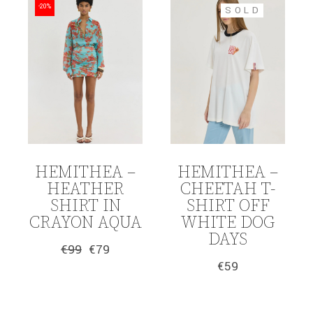
-20%
SOLD
HEMITHEA –
HEMITHEA –
HEATHER
CHEETAH T-
SHIRT IN
SHIRT OFF
CRAYON AQUA
WHITE DOG
DAYS
€
99
€
79
Original
Η
€
59
price
τρέχουσα
was:
τιμή
€99.
είναι:
€79.