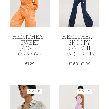
HEMITHEA –
HEMITHEA –
SWEET
SNOOPY
JACKET
DENIM IN
ORANGE
DARK BLUE
€
129
€
159
€
109
Original
Η
price
τρέχουσα
was:
τιμή
€159.
είναι:
€109.
SOLD
SOLD