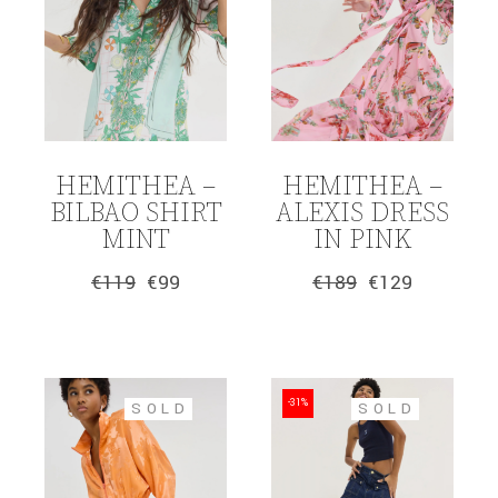
HEMITHEA –
HEMITHEA –
BILBAO SHIRT
ALEXIS DRESS
MINT
IN PINK
€
119
€
99
€
189
€
129
Original
Η
Original
Η
price
τρέχουσα
price
τρέχουσα
was:
τιμή
was:
τιμή
€119.
είναι:
€189.
είναι:
€99.
€129.
-31%
SOLD
SOLD