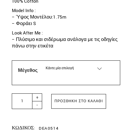
100% Cotton
Model Info :
– Ύψος Μοντέλου:1.75m
– Φοράει S
Look After Me :
– Πλύσιμο και σιδέρωμα ανάλογα με τις οδηγίες
πάνω στην ετικέτα
Κάντε μία επιλογή
Μέγεθος
HEMITHEA - DEAN DRESS RED quantity
+
ΠΡΟΣΘΉΚΗ ΣΤΟ ΚΑΛΆΘΙ
-
ΚΩΔΙΚΟΣ:
DEA0514