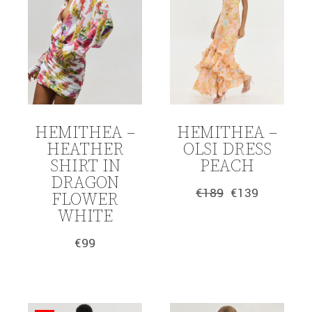
HEMITHEA –
HEMITHEA –
HEATHER
OLSI DRESS
SHIRT IN
PEACH
DRAGON
€
189
€
139
FLOWER
Original
Η
price
τρέχουσα
WHITE
was:
τιμή
€189.
είναι:
€
99
€139.