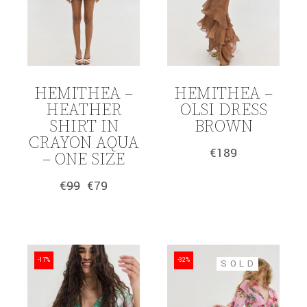
HEMITHEA –
HEMITHEA –
HEATHER
OLSI DRESS
SHIRT IN
BROWN
CRAYON AQUA
€
189
– ONE SIZE
€
99
€
79
Original
Η
price
τρέχουσα
was:
τιμή
€99.
είναι:
€79.
-17%
-32%
SOLD