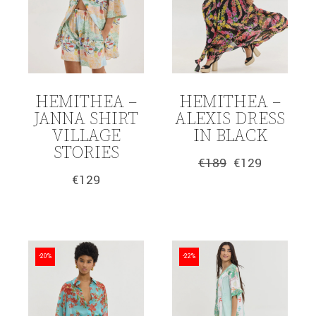
HEMITHEA –
HEMITHEA –
JANNA SHIRT
ALEXIS DRESS
VILLAGE
IN BLACK
STORIES
€
189
€
129
Original
Η
€
129
price
τρέχουσα
was:
τιμή
€189.
είναι:
€129.
-20%
-22%