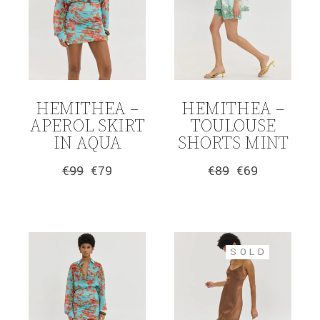
HEMITHEA –
HEMITHEA –
APEROL SKIRT
TOULOUSE
IN AQUA
SHORTS MINT
€
99
€
79
€
89
€
69
Original
Η
Original
Η
price
τρέχουσα
price
τρέχουσα
was:
τιμή
was:
τιμή
€99.
είναι:
€89.
είναι:
€79.
€69.
SOLD