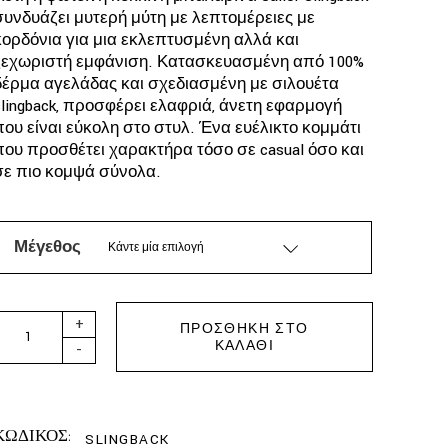
€75.
συνδυάζει μυτερή μύτη με λεπτομέρειες με
κορδόνια για μια εκλεπτυσμένη αλλά και
ξεχωριστή εμφάνιση. Κατασκευασμένη από 100%
δέρμα αγελάδας και σχεδιασμένη με σιλουέτα
slingback, προσφέρει ελαφριά, άνετη εφαρμογή
που είναι εύκολη στο στυλ. Ένα ευέλικτο κομμάτι
που προσθέτει χαρακτήρα τόσο σε casual όσο και
σε πιο κομψά σύνολα.
Μέγεθος
Κάντε μία επιλογή
FABIENNE CHAPOT - SAILOR SLINGBACK FLAT quantity
+
ΠΡΟΣΘΉΚΗ ΣΤΟ
ΚΑΛΆΘΙ
-
ΚΩΔΙΚΟΣ:
SLINGBACK