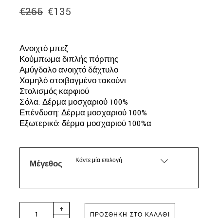
€
265
€
135
Original
Η
price
τρέχουσα
was:
τιμή
€265.
είναι:
Ανοιχτό μπεζ
€135.
Κούμπωμα διπλής πόρπης
Αμύγδαλο ανοιχτό δάχτυλο
Χαμηλό στοιβαγμένο τακούνι
Στολισμός καρφιού
Σόλα: Δέρμα μοσχαριού 100%
Επένδυση: Δέρμα μοσχαριού 100%
Εξωτερικό: δέρμα μοσχαριού 100%α
Κάντε μία επιλογή
Μέγεθος
ASH - PRECIOUS BIS SANDALS quantity
+
ΠΡΟΣΘΉΚΗ ΣΤΟ ΚΑΛΆΘΙ