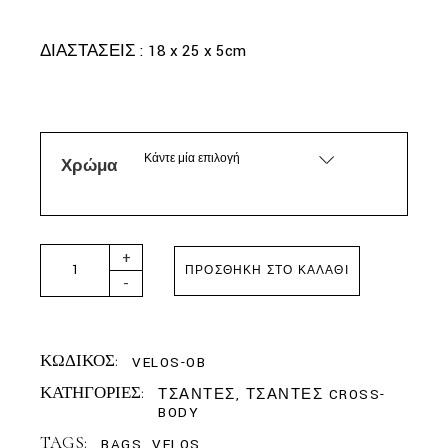
ΔΙΑΣΤΑΣΕΙΣ : 18 x 25 x 5cm
Κάντε μία επιλογή
Χρώμα
AMES THE BAGS- VELOS ΤΣΑΝΤΑ ΩΜΟΥ quantity
+
ΠΡΟΣΘΉΚΗ ΣΤΟ ΚΑΛΆΘΙ
-
ΚΩΔΙΚΟΣ:
VELOS-OB
ΚΑΤΗΓΟΡΙΕΣ:
ΤΣΑΝΤΕΣ
,
ΤΣΑΝΤΕΣ CROSS-
BODY
TAGS:
BAGS
,
VELOS