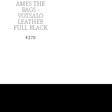
AMES THE
BAGS -
VOTSALO
LEATHER
FULL BLACK
€
270