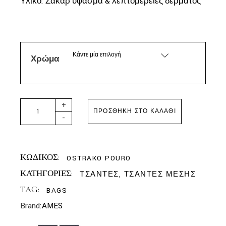
Υλικό: Ζακάρ ύφασμα & λεπτομέρειες δέρματος
Κάντε μία επιλογή
Χρώμα
AMES THE BAGS - OSTRAKO IN POURO BLACK quantity
+
ΠΡΟΣΘΉΚΗ ΣΤΟ ΚΑΛΆΘΙ
-
ΚΩΔΙΚΟΣ:
OSTRAKO POURO
ΚΑΤΗΓΟΡΙΕΣ:
ΤΣΑΝΤΕΣ
,
ΤΣΑΝΤΕΣ ΜΕΣΗΣ
TAG:
BAGS
Brand:
AMES