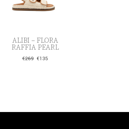
ALIBI – FLORA
RAFFIA PEARL
€
269
€
135
Original
Η
price
τρέχουσα
was:
τιμή
€269.
είναι:
€135.