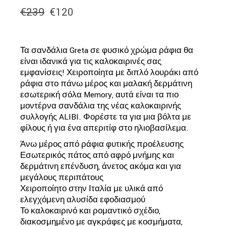
€
239
€
120
Original
Η
price
τρέχουσα
was:
τιμή
€239.
είναι:
Τα σανδάλια Greta σε φυσικό χρώμα ράφια θα
€120.
είναι ιδανικά για τις καλοκαιρινές σας
εμφανίσεις! Χειροποίητα με διπλό λουράκι από
ράφια στο πάνω μέρος και μαλακή δερμάτινη
εσωτερική σόλα Memory, αυτά είναι τα πιο
μοντέρνα σανδάλια της νέας καλοκαιρινής
συλλογής ALIBI. Φορέστε τα για μια βόλτα με
φίλους ή για ένα απεριτίφ στο ηλιοβασίλεμα.
Άνω μέρος από ράφια φυτικής προέλευσης
Εσωτερικός πάτος από αφρό μνήμης και
δερμάτινη επένδυση, άνετος ακόμα και για
μεγάλους περιπάτους
Χειροποίητο στην Ιταλία με υλικά από
ελεγχόμενη αλυσίδα εφοδιασμού
Το καλοκαιρινό και ρομαντικό σχέδιο,
διακοσμημένο με αγκράφες με κοσμήματα,