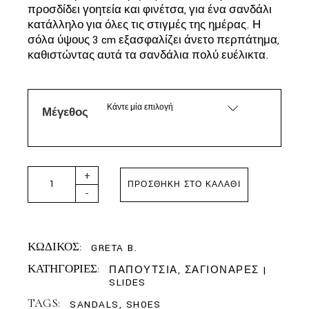
προσδίδει γοητεία και φινέτσα, για ένα σανδάλι
κατάλληλο για όλες τις στιγμές της ημέρας. Η
σόλα ύψους 3 cm εξασφαλίζει άνετο περπάτημα,
καθιστώντας αυτά τα σανδάλια πολύ ευέλικτα.
Κάντε μία επιλογή
Μέγεθος
ALIBI - GRETA RAFFIA BRICK quantity
+
ΠΡΟΣΘΉΚΗ ΣΤΟ ΚΑΛΆΘΙ
-
ΚΩΔΙΚΟΣ:
GRETA B.
ΚΑΤΗΓΟΡΙΕΣ:
ΠΑΠΟΥΤΣΙΑ
,
ΣΑΓΙΟΝΑΡΕΣ |
SLIDES
TAGS:
SANDALS
,
SHOES